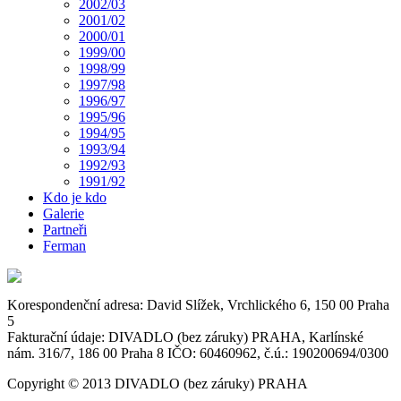
2002/03
2001/02
2000/01
1999/00
1998/99
1997/98
1996/97
1995/96
1994/95
1993/94
1992/93
1991/92
Kdo je kdo
Galerie
Partneři
Ferman
Korespondenční adresa: David Slížek, Vrchlického 6, 150 00 Praha
5
Fakturační údaje: DIVADLO (bez záruky) PRAHA, Karlínské
nám. 316/7, 186 00 Praha 8 IČO: 60460962, č.ú.: 190200694/0300
Copyright © 2013 DIVADLO (bez záruky) PRAHA