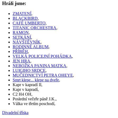
Hráli jsme:
ZMATENÍ
,
BLACKBIRD
,
CAFÉ UMBERTO
,
TITANIC ORCHESTRA
,
RAMON
,
SETKÁNÍ
,
NÁVŠTĚVNÍK
,
RODINNÉ ALBUM
,
PŘÍBĚH
,
VELKÁ POLICEJNÍ POHÁDKA
,
JEN HRA
,
NEBOŽKA PANINA MATKA
,
LUIGIHO SRDCE
,
MUČEDNICTVÍ PETRA OHEYE
,
Smrt klepe... klepe na dveře
,
Kapr v kapradí II
,
Kapr v kapradí
,
C2 H4 OH
,
Poslední večeře páně J.K.
,
Válka ve třetím poschodí
,
Divadelní tříska