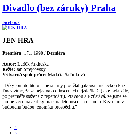
Divadlo (bez záruky) Praha
facebook
JEN HRA
Premiéra:
17.1.1998 /
Derniéra
Autor:
Luděk Andreska
Režie:
Jan Strejcovský
Výtvarná spolupráce:
Markéta Šafáriková
"Díky tomuto titulu jsme si i my prodělali jakousi uměleckou krizi.
Dnes víme, že se nejednalo o inscenaci nejzdařilejší (také byla záhy
po premiéře stažena z repertoáru). Pravdou ale zůstává, že jsme se
hodně věcí právě díky práci na této inscenaci naučili. Kéž nám v
budoucnu budou jenom ku prospěchu."
4
3