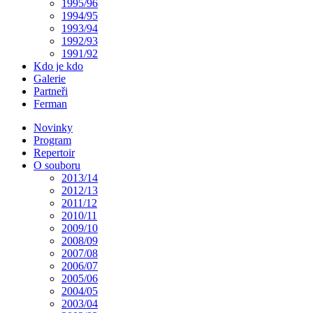
1995/96
1994/95
1993/94
1992/93
1991/92
Kdo je kdo
Galerie
Partneři
Ferman
Novinky
Program
Repertoir
O souboru
2013/14
2012/13
2011/12
2010/11
2009/10
2008/09
2007/08
2006/07
2005/06
2004/05
2003/04