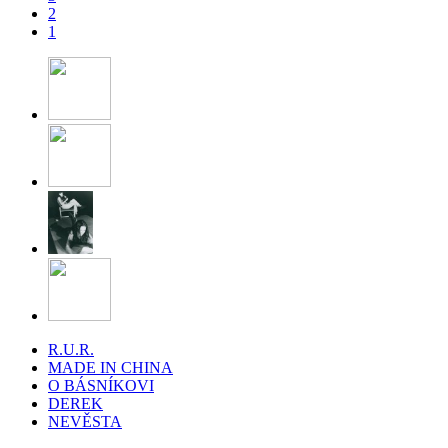
2
1
R.U.R.
MADE IN CHINA
O BÁSNÍKOVI
DEREK
NEVĚSTA