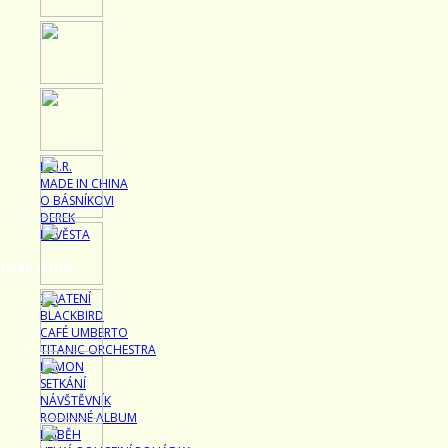
R.U.R.
MADE IN CHINA
O BÁSNÍKOVI
DEREK
NEVĚSTA
Hráli jsme:
ZMATENÍ
,
BLACKBIRD
,
CAFÉ UMBERTO
,
TITANIC ORCHESTRA
,
RAMON
,
SETKÁNÍ
,
NÁVŠTĚVNÍK
,
RODINNÉ ALBUM
,
PŘÍBĚH
,