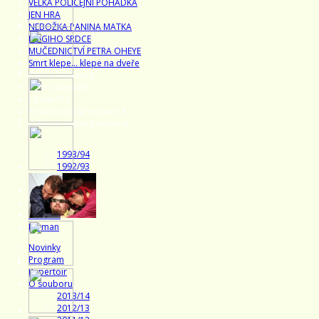
VELKÁ POLICEJNÍ POHÁDKA
,
JEN HRA
,
NEBOŽKA PANINA MATKA
,
LUIGIHO SRDCE
,
MUČEDNICTVÍ PETRA OHEYE
,
Smrt klepe... klepe na dveře
,
Kapr v kapradí II
,
Kapr v kapradí
,
C2 H4 OH
,
Poslední večeře páně J.K.
,
Válka ve třetím poschodí
,
1993/94
1992/93
1991/92
Kdo je kdo
Galerie
Partneři
Ferman
Novinky
Program
Repertoir
O souboru
2013/14
2012/13