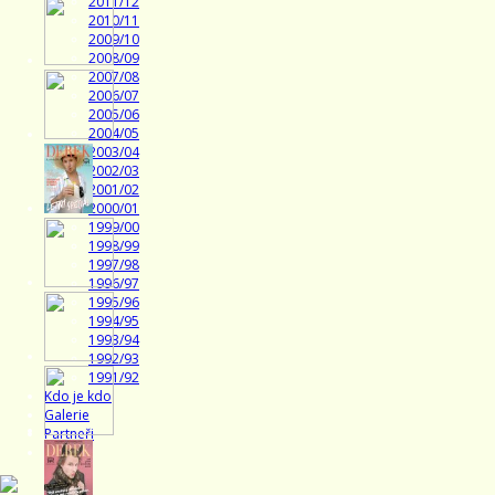
2011/12
2010/11
2009/10
2008/09
2007/08
2006/07
2005/06
2004/05
2003/04
2002/03
2001/02
2000/01
1999/00
1998/99
1997/98
1996/97
1995/96
1994/95
1993/94
1992/93
1991/92
Kdo je kdo
Galerie
Partneři
Ferman