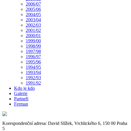
2006/07
2005/06
2004/05
2003/04
2002/03
2001/02
2000/01
1999/00
1998/99
1997/98
1996/97
1995/96
1994/95
1993/94
1992/93
1991/92
Kdo je kdo
Galerie
Partneři
Ferman
Korespondenční adresa: David Slížek, Vrchlického 6, 150 00 Praha
5