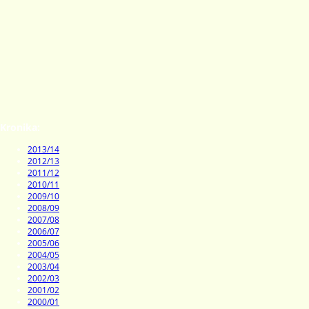
Kronika:
2013/14
2012/13
2011/12
2010/11
2009/10
2008/09
2007/08
2006/07
2005/06
2004/05
2003/04
2002/03
2001/02
2000/01