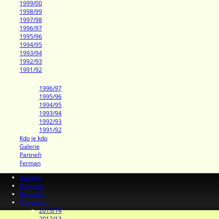
1999/00
1998/99
1997/98
1996/97
1995/96
1994/95
1993/94
1992/93
1991/92
1996/97
1995/96
1994/95
1993/94
1992/93
1991/92
Kdo je kdo
Galerie
Partneři
Ferman
Novinky
Program
Repertoir
O souboru
2013/14
2012/13