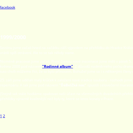
facebook
1999/2000
Sezónu jsme začali hned na začátku září výjezdem na přehlídku do Hradce Králov
vrátili spíš otrávení. Ale to se tak někdy stane.
Nicméně pracovat jsme začali. První čtenou nové inscenace jsme měli v pátek 5. 
května 2000 pod názvem
"Rodinné album"
. Z důvodů nadměrného počtu dramatic
tuto chvíli můžeme říci, že to bylo přínosem. Bohužel jsme se i s některými členy r
Divadlo (bez záruky) Praha
25. září jsme udělali malý krůček k založení nové tradice souboru - rozhodli js
repertoáru. A tak jsme pod názvem
"ĎáBelZká noc"
spustili celovečerní marató
(Stejně tak stále hodláme opakovat naši účast na všemožných divadelních přehlíd
přehlídky výrazně kvalitnější než byly ty, které se letos konaly v Praze.
1
2