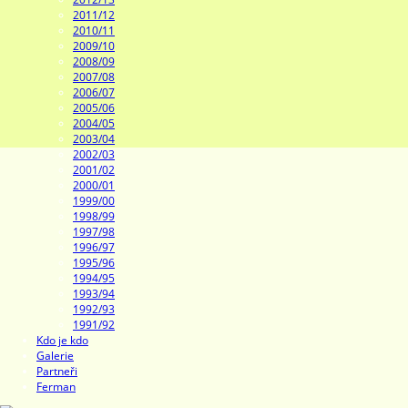
2011/12
2010/11
2009/10
2008/09
2007/08
2006/07
2005/06
2004/05
2003/04
2002/03
2001/02
2000/01
1999/00
1998/99
1997/98
1996/97
1995/96
1994/95
1993/94
1992/93
1991/92
Kdo je kdo
Galerie
Partneři
Ferman