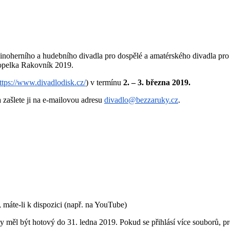
herního a hudebního divadla pro dospělé a amatérského divadla pro 
opelka Rakovník 2019.
ttps://www.divadlodisk.cz/
) v termínu
2
. – 3
. března
2019.
 zašlete ji na e-mailovou adresu
divadlo@bezzaruky.cz
.
máte-li k dispozici (např. na YouTube)
by měl být hotový do 31. ledna 2019. Pokud se přihlásí více souborů,