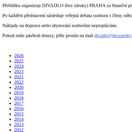
Přehlídku organizuje DIVADLO (bez záruky) PRAHA za finanční pod
Po každém představení následuje veřejná debata souboru s členy odbo
Náklady na dopravu nebo ubytování souborům neproplácíme.
Pokud máte jakékoli dotazy, pište prosím na mail
divadlo@bezzaruky
2026
2025
2024
2023
2021
2022
2020
2019
2018
2017
2016
2015
2014
2013
2012