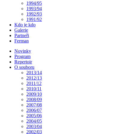
1994/95
1993/94
1992/93
1991/92
Kdo je kdo
Galerie
Partneři
Ferman
Novinky
Program
Repertoir
O souboru
2013/14
2012/13
2011/12
2010/11
2009/10
2008/09
2007/08
2006/07
2005/06
2004/05
2003/04
2002/03