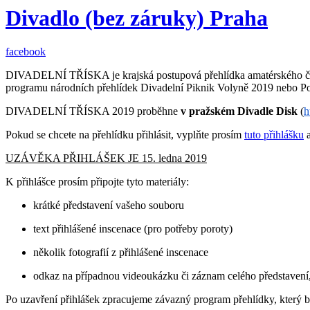
Divadlo (bez záruky) Praha
facebook
DIVADELNÍ TŘÍSKA je krajská postupová přehlídka amatérského čino
programu národních přehlídek Divadelní Piknik Volyně 2019 nebo P
DIVADELNÍ TŘÍSKA 2019 proběhne
v pražském Divadle
Disk
(
h
Pokud se chcete na přehlídku přihlásit, vyplňte prosím
tuto přihlášku
a
UZÁVĚKA PŘIHLÁŠEK JE 15. ledna 201
9
K přihlášce prosím připojte tyto materiály:
krátké představení vašeho souboru
text přihlášené inscenace (pro potřeby poroty)
několik fotografií z přihlášené inscenace
odkaz na případnou videoukázku či záznam celého představení, 
Po uzavření přihlášek zpracujeme závazný program přehlídky, který 